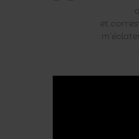
a
et corre
m’éclate