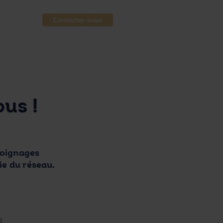
Contactez-nous
us !
oignages
ie
du réseau.
p