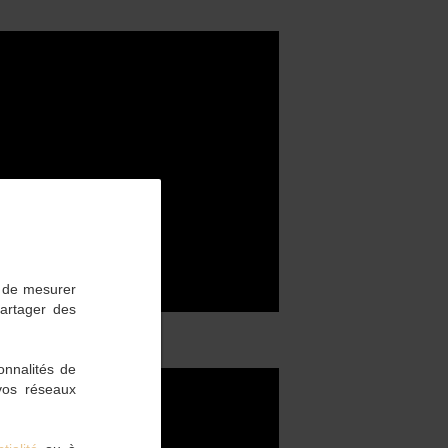
t de mesurer
partager des
onnalités de
 vos réseaux