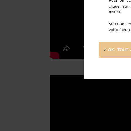
Pour en sav
cliquer sur
finalité.
Vous pouvez
votre écran
OK, TOUT