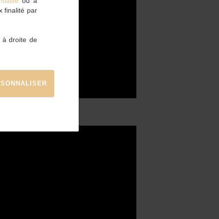
tialité
ou à
finalité par
 à droite de
SONNALISER