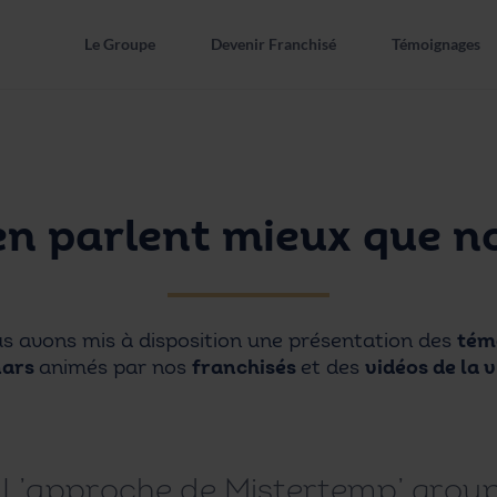
Le Groupe
Devenir Franchisé
Témoignages
CHISÉ
 en parlent mieux que no
nt
s avons mis à disposition une présentation des
tém
nars
animés par nos
franchisés
et des
vidéos de la v
L’approche de Mistertemp’ grou