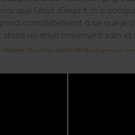
insi que l’état d’esprit m’a conqu
spond complètement à ce que je ch
r dans un environnement sain et
– Maxime Chochoy, Aquila RH Boulogne-sur-me