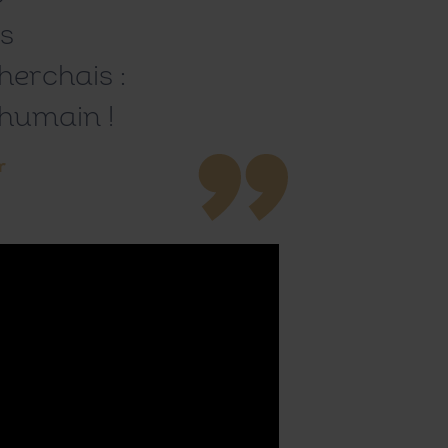
is
erchais :
 humain !
r