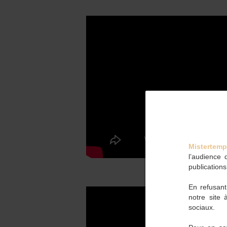
Mistertemp
l’audience 
publications
En refusant
notre site 
sociaux.